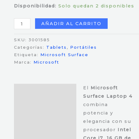
Disponibilidad:
Solo quedan 2 disponibles
Microsoft
AÑADIR AL CARRITO
Surface
Laptop
SKU:
3001585
4
Categorías:
Tablets
,
Portátiles
Etiqueta:
Microsoft Surface
-
Marca:
Microsoft
Core
i7-
1185G7
El
Microsoft
-
Descripción
Surface Laptop 4
16
combina
Gb
potencia y
DDR4
elegancia con su
RAM
procesador
Intel
-
Core i7
,
16 GB de