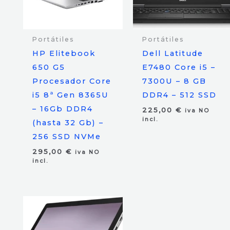
Portátiles
Portátiles
HP Elitebook
Dell Latitude
650 G5
E7480 Core i5 –
Procesador Core
7300U – 8 GB
i5 8ª Gen 8365U
DDR4 – 512 SSD
– 16Gb DDR4
225,00
€
iva NO
incl.
(hasta 32 Gb) –
256 SSD NVMe
295,00
€
iva NO
incl.