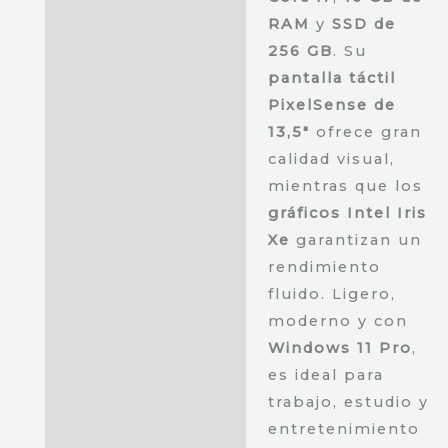
256
RAM
y
SSD de
GB
256 GB
. Su
SSD
pantalla táctil
-
PixelSense de
Teclado
13,5″
ofrece gran
QWERTY
calidad visual,
Inglés
mientras que los
cantidad
gráficos Intel Iris
Xe
garantizan un
rendimiento
fluido. Ligero,
moderno y con
Windows 11 Pro
,
es ideal para
trabajo, estudio y
entretenimiento