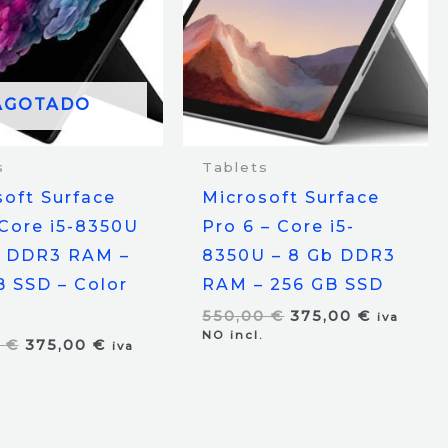
AGOTADO
s
Tablets
soft Surface
Microsoft Surface
 Core i5-8350U
Pro 6 – Core i5-
b DDR3 RAM –
8350U – 8 Gb DDR3
B SSD – Color
RAM – 256 GB SSD
El
El
550,00
€
375,00
€
iva
precio
precio
NO incl.
El
El
0
€
375,00
€
iva
original
actual
precio
precio
era:
es:
original
actual
550,00 €.
375,00 €
era:
es:
599,00 €.
375,00 €.