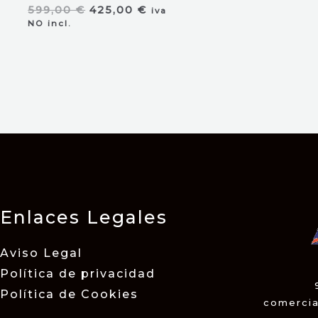
El
El
599,00
€
425,00
€
iva
precio
precio
NO incl.
original
actual
era:
es:
599,00 €.
425,00 €.
Enlaces Legales
Aviso Legal
Política de privacidad
Política de Cookies
comerci