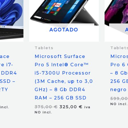
AGOTADO
Tablets
Tablet
face
Microsoft Surface
Micro
e i7-
Pro 5 Intel® Core™
Pro 6
b DDR4
i5-7300U Processor
– 8 G
SSD –
(3M Cache, up to 3,0
256 G
RTY
GHz) – 8 Gb DDR4
negro
RAM – 256 GB SSD
599,0
NO incl.
El
El
375,00
€
325,00
€
incl.
iva
precio
precio
NO incl.
original
actual
era:
es:
375,00 €.
325,00 €.