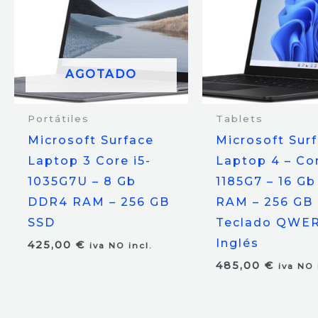
AGOTADO
Portátiles
Tablets
Microsoft Surface
Microsoft Sur
Laptop 3 Core i5-
Laptop 4 – Cor
1035G7U – 8 Gb
1185G7 – 16 G
DDR4 RAM – 256 GB
RAM – 256 GB 
SSD
Teclado QWE
Inglés
425,00
€
iva NO incl.
485,00
€
iva NO 