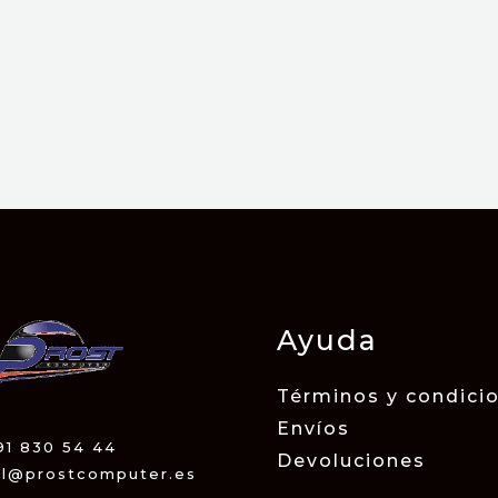
Ayuda
Términos y condici
Envíos
91 830 54 44
Devoluciones
al@prostcomputer.es