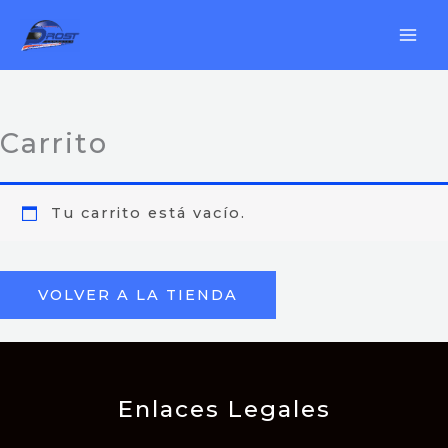
Ir
al
contenido
Carrito
Tu carrito está vacío.
VOLVER A LA TIENDA
Enlaces Legales