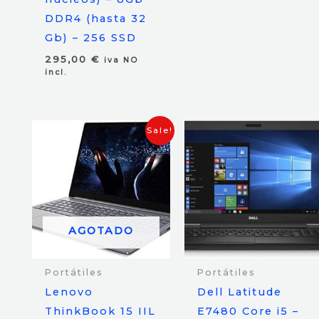
DDR4 (hasta 32
Gb) – 256 SSD
295,00
€
iva NO
incl.
Sale!
AGOTADO
Portátiles
Portátiles
Lenovo
Dell Latitude
ThinkBook 15 IIL
E7480 Core i5 –