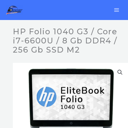
Ir
al
contenido
HP Folio 1040 G3 / Core
i7-6600U / 8 Gb DDR4 /
256 Gb SSD M2