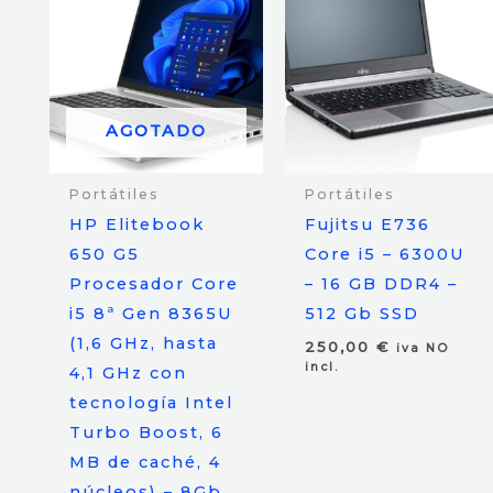
AGOTADO
Portátiles
Portátiles
HP Elitebook
Fujitsu E736
650 G5
Core i5 – 6300U
Procesador Core
– 16 GB DDR4 –
i5 8ª Gen 8365U
512 Gb SSD
(1,6 GHz, hasta
250,00
€
iva NO
incl.
4,1 GHz con
tecnología Intel
Turbo Boost, 6
MB de caché, 4
núcleos) – 8Gb