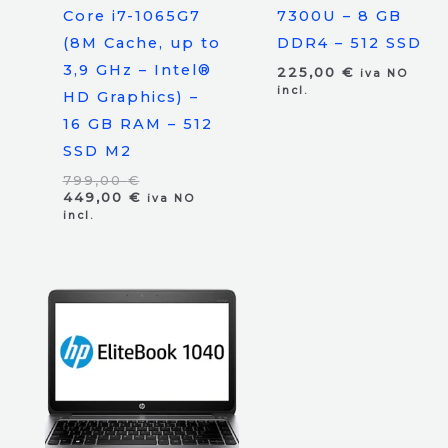
Core i7-1065G7
7300U – 8 GB
(8M Cache, up to
DDR4 – 512 SSD
3,9 GHz – Intel®
225,00
€
iva NO
incl.
HD Graphics) –
16 GB RAM – 512
SSD M2
El
799,00
€
precio
El
449,00
€
iva NO
original
precio
incl.
era:
actual
799,00 €.
es:
449,00 €.