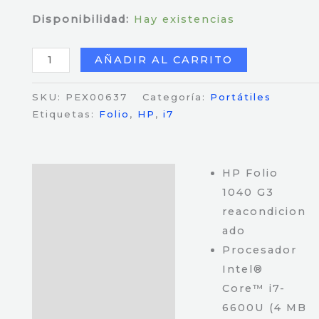
Disponibilidad:
Hay existencias
HP
AÑADIR AL CARRITO
Folio
1040
SKU:
PEX00637
Categoría:
Portátiles
G3
Etiquetas:
Folio
,
HP
,
i7
/
Core
i7-
HP Folio
Descripción
6600U
1040 G3
/
reacondicion
8
ado
Gb
Procesador
DDR4
Intel®
/
Core™ i7-
256
6600U (4 MB