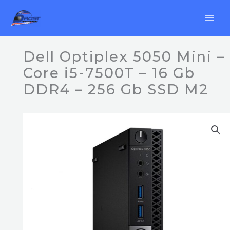
Ir
al
contenido
Dell Optiplex 5050 Mini –
Core i5-7500T – 16 Gb
DDR4 – 256 Gb SSD M2