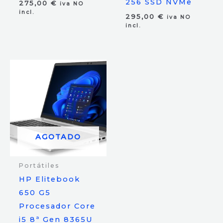
256 SSD NVMe
275,00
€
iva NO
incl.
295,00
€
iva NO
incl.
AGOTADO
Portátiles
HP Elitebook
650 G5
Procesador Core
i5 8ª Gen 8365U