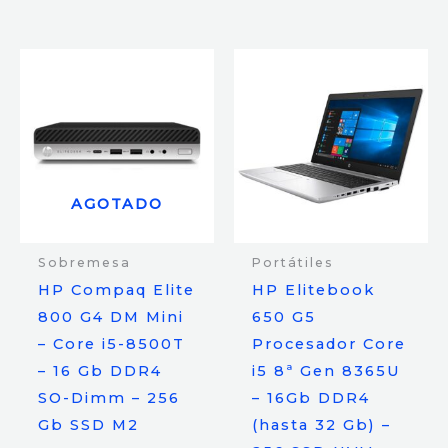
AGOTADO
Sobremesa
Portátiles
HP Compaq Elite
HP Elitebook
800 G4 DM Mini
650 G5
– Core i5-8500T
Procesador Core
– 16 Gb DDR4
i5 8ª Gen 8365U
SO-Dimm – 256
– 16Gb DDR4
Gb SSD M2
(hasta 32 Gb) –