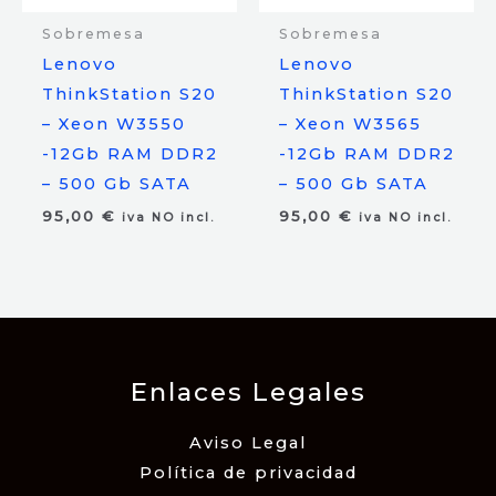
Sobremesa
Sobremesa
Lenovo
Lenovo
ThinkStation S20
ThinkStation S20
– Xeon W3550
– Xeon W3565
-12Gb RAM DDR2
-12Gb RAM DDR2
– 500 Gb SATA
– 500 Gb SATA
95,00
€
95,00
€
iva NO incl.
iva NO incl.
Enlaces Legales
Aviso Legal
Política de privacidad