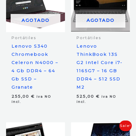
AGOTADO
AGOTADO
Portátiles
Portátiles
Lenovo S340
Lenovo
Chromebook
ThinkBook 13S
Celeron N4000 –
G2 Intel Core i7-
4 Gb DDR4 – 64
1165G7 – 16 GB
Gb SSD –
DDR4 – 512 SSD
Granate
M2
255,00
€
525,00
€
iva NO
iva NO
incl.
incl.
Sale!