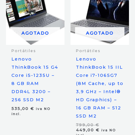
AGOTADO
AGOTADO
Portátiles
Portátiles
Lenovo
Lenovo
ThinkBook 15 G4
ThinkBook 15 IIL
Core i5-1235U –
Core i7-1065G7
8 GB RAM
(8M Cache, up to
DDR4L 3200 –
3,9 GHz – Intel®
256 SSD M2
HD Graphics) –
16 GB RAM – 512
535,00
€
iva NO
incl.
SSD M2
El
799,00
€
precio
El
449,00
€
iva NO
original
precio