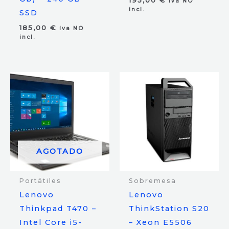
iva NO
incl.
SSD
185,00
€
iva NO
incl.
AGOTADO
Portátiles
Sobremesa
Lenovo
Lenovo
Thinkpad T470 –
ThinkStation S20
Intel Core i5-
– Xeon E5506